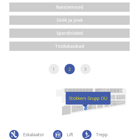
Naistemood
Söök ja jook
Spordiriided
Toidukaubad
1
2
3
Stokkers Grupp OÜ
Eskalaator
Lift
Trepp