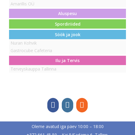
Amarillis OÜ
Aluspesu
Spordiriided
Söök ja jook
Nuran Kohvik
Gastrocube Cafeteria
Ilu ja Tervis
Terveyskauppa Tallinna
Oleme avatud iga päev 10:00 – 18:00
+372 661 45 50 Kai 5/Sadama 6, Tallinn,