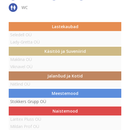
WC
Lastekaubad
Seledell OÜ
Lady-Gretta OÜ
Käsitöö ja Suveniirid
Maklina OÜ
Viknavel OÜ
Jalanõud ja Kotid
Niitlind OÜ
Meestemood
Stokkers Grupp OÜ
Naistemood
Laritex Pluss OÜ
Mildan Prof OÜ