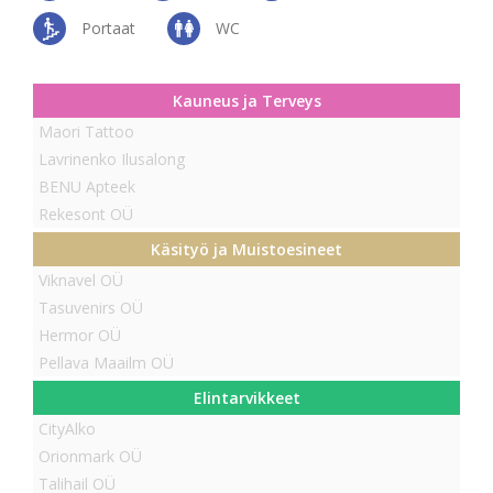
Portaat
WC
Kauneus ja Terveys
Maori Tattoo
Lavrinenko Ilusalong
BENU Apteek
Rekesont OÜ
Käsityö ja Muistoesineet
Viknavel OÜ
Tasuvenirs OÜ
Hermor OÜ
Pellava Maailm OÜ
Elintarvikkeet
CityAlko
Orionmark OÜ
Talihail OÜ