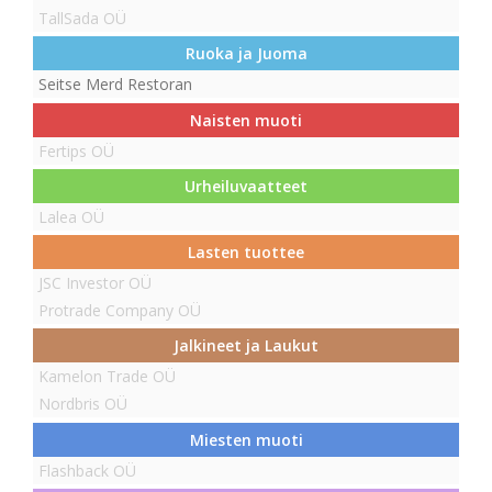
TallSada OÜ
Ruoka ja Juoma
Seitse Merd Restoran
Naisten muoti
Fertips OÜ
Urheiluvaatteet
Lalea OÜ
Lasten tuottee
JSC Investor OÜ
Protrade Company OÜ
Jalkineet ja Laukut
Kamelon Trade OÜ
Nordbris OÜ
Miesten muoti
Flashback OÜ