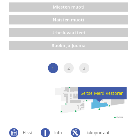
Miesten muoti
Naisten muoti
Urheiluvaatteet
Ruoka ja Juoma
1
2
3
Seitse Merd Restoran
Hissi
Info
Liukuportaat