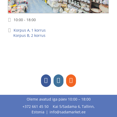
10:00 - 18:00
Korpus
A
,
1
korrus
Korpus
B
,
2
korrus
Oleme avatud iga päev 10:00 – 18:00
+372 661 45 50 Kai 5/Sadama 6, Tallinn,
Estonia
|
info@sadamarket.ee