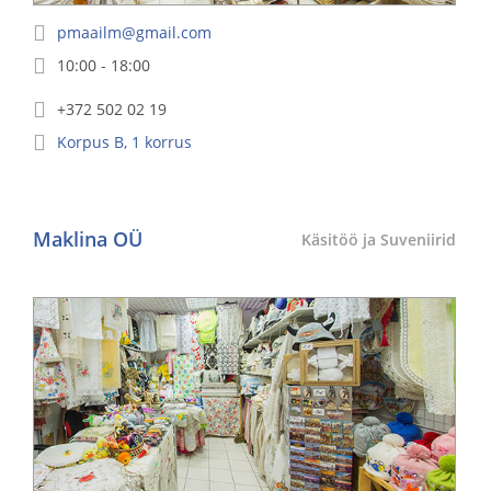
pmaailm@gmail.com
10:00 - 18:00
+372 502 02 19
Korpus
B
,
1
korrus
Maklina OÜ
Käsitöö ja Suveniirid