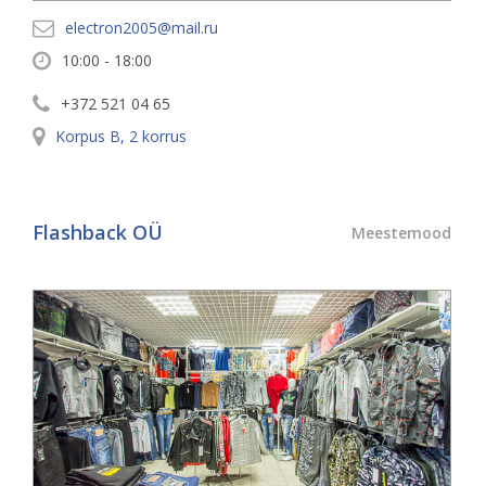
electron2005@mail.ru
10:00 - 18:00
+372 521 04 65
Korpus
B
,
2
korrus
Flashback OÜ
Meestemood