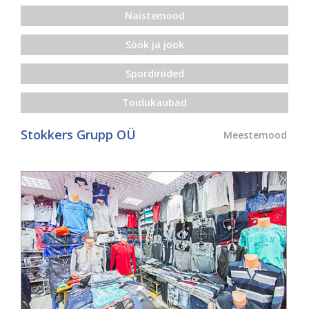
Naistemood
Söök ja jook
Spordiriided
Toidukaubad
Stokkers Grupp OÜ
Meestemood