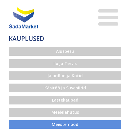
KAUPLUSED
Aluspesu
Ilu ja Tervis
Jalanõud ja Kotid
Käsitöö ja Suveniirid
Lastekaubad
Meelelahutus
Meestemood