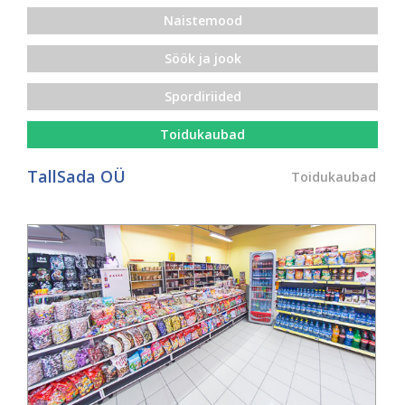
Naistemood
Söök ja jook
Spordiriided
Toidukaubad
TallSada OÜ
Toidukaubad